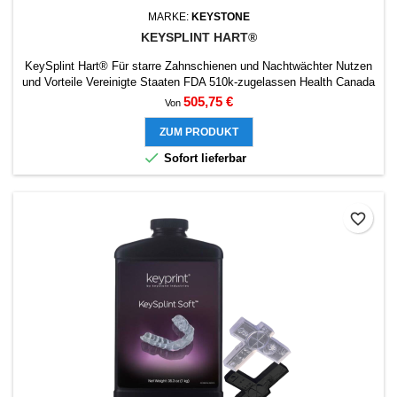
MARKE:
KEYSTONE
KEYSPLINT HART®
KeySplint Hart® Für starre Zahnschienen und Nachtwächter Nutzen
und Vorteile Vereinigte Staaten FDA 510k-zugelassen Health Canada
genehmigt CE-Kennzeichnung (Klasse IIA) Unübertroffene Stärke
Preis
505,75 €
Von
Schmutzabweisend Hohe Abriebfestigkeit Retainer Posttraumatische
Zahnimmobilisierung DOWNLOAD PRESETS KEYPRINT
ZUM PRODUKT

Sofort lieferbar
favorite_border