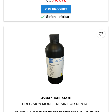
Preis
298,69 €
Von
ZUM PRODUKT

Sofort lieferbar
favorite_border
MARKE:
CADDATA3D
PRECISION MODEL RESIN FOR DENTAL