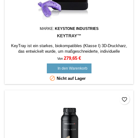
MARKE:
KEYSTONE INDUSTRIES
KEYTRAY™
KeyTray ist ein starkes, biokompatibles (Klasse I) 3D-Druckharz,
das entwickelt wurde, um maßgeschneiderte, individuelle
Abdruckfächer schnell und präzise zu erstellen. Das Material ist
Preis
279,65 €
Von
stark und langlebig, um den Kräften standzuhalten, einen
Patientenabdruck zu nehmen und das Tablett aus der Mundhöhle zu
In den Warenkorb
entfernen. Es ist mit allen Arten von...

Nicht auf Lager
favorite_border