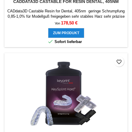
CADDATA3D CASTABLE FOR RESIN DENTAL, 405NM
CADdata3D Castable Resin for Dental, 405nm geringe Schrumpfung
0,85-1,0% für Modellguß freigegeben sehr stabiles Harz sehr präzise
und hohe Druckgenauigkeit sehr wenig Asche und Rückstände beim
Preis
178,50 €
Von
austreiben für Modellguß und Zahnkrone Passend für alle Epax 3D-
Dentaldrucker Prüfsiegel von CADdata3D Getestet und freigegebene
ZUM PRODUKT
Einbettmassen Modellguß mit...

Sofort lieferbar
favorite_border