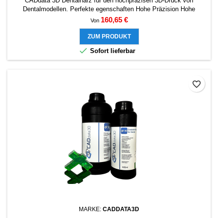
CADdata 3D Dentalharz für den hochpräzisen 3D-Druck von
Dentalmodellen. Perfekte egenschaften Hohe Präzision Hohe
Dimensionsstabilität Gute Modelltextur FDA-Zertifizierung
Preis
160,65 €
Von
ZUM PRODUKT

Sofort lieferbar
favorite_border
MARKE:
CADDATA3D