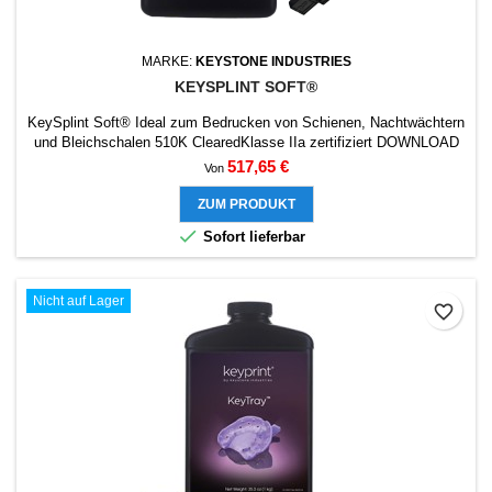
MARKE:
KEYSTONE INDUSTRIES
KEYSPLINT SOFT®
KeySplint Soft® Ideal zum Bedrucken von Schienen, Nachtwächtern
und Bleichschalen 510K ClearedKlasse IIa zertifiziert DOWNLOAD
PRESETS KEYPRINT
Preis
517,65 €
Von
ZUM PRODUKT

Sofort lieferbar
Nicht auf Lager
favorite_border