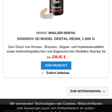
MARKE:
MAELZER DENTAL
DIVARIO® 3D MODEL DENTAL-RESIN, 1.000 G
Zum Druck von Kronen-, Brücken-, Aligner- und Implantatmodellen
sowie kieferorthopädischen und diagnostischen Modellen Nutzbar für
DLP-Drucker und LCD-Drucker Geeignet für einen Wellenbereich von
Preis
236,81 €
Von
385 nm bis 405 nm Vorteile Hohe Dimensionsstabilität, Opazität und
Reaktivität Optimierte Optik und Haptik Für alle offenen Systeme
ZUM PRODUKT
verwendbar

Sofort lieferbar

ZUM SEITENANFANG
Wir verwenden Technologien wie Cookies, Webschriftarten
und Javascript (auch von Drittanbietern im außer-

ARTIKEL