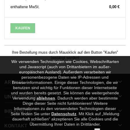
enthaltene MwSt.
0,00 €
KAUFEN
Ihre Bestellung muss durch Mausklick auf den Button "Kaufen"
bestätigt werden!
Wir verwenden Technologien wie Cookies, Webschriftarten
und Javascript (auch von Drittanbietern im außer-
europäischen Ausland). Außerdem verarbeiten wir
personenbezogene Daten wie IP-Adressen und

ARTIKEL
Browserinformationen. Einige dieser Technologien, die wir
benutzen sind wichtig für Funktionen dieser Internetseite
und wurden bereits gesetzt. Sie können die weitergehende

UNTERNEHMEN
Verwendung
ablehnen
.
Dadurch werden aber bestimmte
Dinge dieser Seite nicht funktionieren! Weitere
Informationen zu den verwendeten Technologien dieser

IHR KONTO
Seite finden Sie unter
Datenschutz
. Mit Klick auf „Meldung
dauerhaft schließen“ akzeptieren Sie alle Cookies und die
Übermittlung Ihrer Daten in Drittländer.

KONTAKT