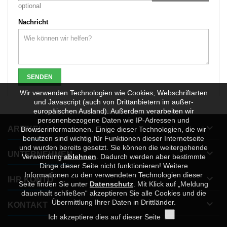
optional
Nachricht
Wir verwenden Technologien wie Cookies, Webschriftarten
und Javascript (auch von Drittanbietern im außer-
europäischen Ausland). Außerdem verarbeiten wir
personenbezogene Daten wie IP-Adressen und

ARTIKEL
Browserinformationen. Einige dieser Technologien, die wir
benutzen sind wichtig für Funktionen dieser Internetseite
und wurden bereits gesetzt. Sie können die weitergehende

UNTERNEHMEN
Verwendung
ablehnen
.
Dadurch werden aber bestimmte
Dinge dieser Seite nicht funktionieren! Weitere
Informationen zu den verwendeten Technologien dieser

IHR KONTO
Seite finden Sie unter
Datenschutz
. Mit Klick auf „Meldung
dauerhaft schließen“ akzeptieren Sie alle Cookies und die
Übermittlung Ihrer Daten in Drittländer.

KONTAKT
Ich akzeptiere dies auf dieser Seite