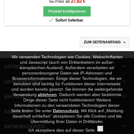
Preis
27,82 €
Preis ab
Von
werden (Verwenden Sie bei mehr als einer Datei eine Zip-Datei).
Produkt konfigurieren

Sofort lieferbar

ZUM SEITENANFANG
Wir verwenden Technologien wie Cookies, Webschriftarten
und Javascript (auch von Drittanbietern im außer-

ARTIKEL
europäischen Ausland). Außerdem verarbeiten wir
personenbezogene Daten wie IP-Adressen und
Browserinformationen. Einige dieser Technologien, die wir

UNTERNEHMEN
benutzen sind wichtig für Funktionen dieser Internetseite
und wurden bereits gesetzt. Sie können die weitergehende
Verwendung
ablehnen
.
Dadurch werden aber bestimmte

IHR KONTO
Dinge dieser Seite nicht funktionieren! Weitere
Informationen zu den verwendeten Technologien dieser

Seite finden Sie unter
Datenschutz
. Mit Klick auf „Meldung
KONTAKT
dauerhaft schließen“ akzeptieren Sie alle Cookies und die
Übermittlung Ihrer Daten in Drittländer.

INFORMATIONEN
Ich akzeptiere dies auf dieser Seite