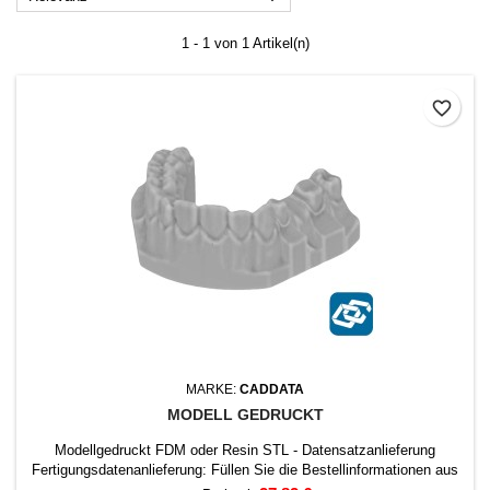
1 - 1 von 1 Artikel(n)
favorite_border
MARKE:
CADDATA
MODELL GEDRUCKT
Modellgedruckt FDM oder Resin STL - Datensatzanlieferung
Fertigungsdatenanlieferung: Füllen Sie die Bestellinformationen aus
und laden Sie die CAD-Datei hoch wenn Sie dazu aufgefordert