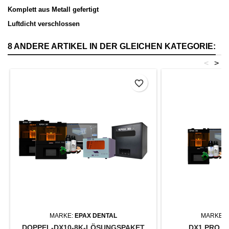
Komplett aus Metall gefertigt
Luftdicht verschloss
en
8 ANDERE ARTIKEL IN DER GLEICHEN KATEGORIE:
<
>
favorite_border
MARKE:
EPAX DENTAL
MARKE:
DOPPEL-DX10-8K-LÖSUNGSPAKET
DX1 PRO 