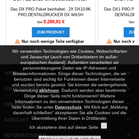
Das DX PRO Paket beinhaltet: 2X DX10-8K
Das DX1 PRO Pake
PRO DENTALDRUCKER DX WASH
DENTALDRU
PRO DX CURE
PRO 
Preis
P
9.280,81 €
4
Von
Von
PRO 1 Kg CADdata3D
PRO 0,5 K
CASTABLE RESIN FOR DENTAL 1 Kg
CASTABLE RESI
ZUM PRODUKT
ZUM 
Mälzer Modell RESIN VALIDIERTE HARZE
Mälzer Modell RE


Nur noch wenige Teile verfügbar
Nur noch weni
DOWNLOAD PRESETS KEYPRINT
DOWNLOAD PR
Wir verwenden Technologien wie Cookies, Webschriftarten
und Javascript (auch von Drittanbietern im außer-
europäischen Ausland). Außerdem verarbeiten wir
personenbezogene Daten wie IP-Adressen und

ARTIKEL
Browserinformationen. Einige dieser Technologien, die wir
benutzen sind wichtig für Funktionen dieser Internetseite
und wurden bereits gesetzt. Sie können die weitergehende

UNTERNEHMEN
Verwendung
ablehnen
.
Dadurch werden aber bestimmte
Dinge dieser Seite nicht funktionieren! Weitere
Informationen zu den verwendeten Technologien dieser

IHR KONTO
Seite finden Sie unter
Datenschutz
. Mit Klick auf „Meldung
dauerhaft schließen“ akzeptieren Sie alle Cookies und die
Übermittlung Ihrer Daten in Drittländer.

KONTAKT
Ich akzeptiere dies auf dieser Seite

INFORMATIONEN