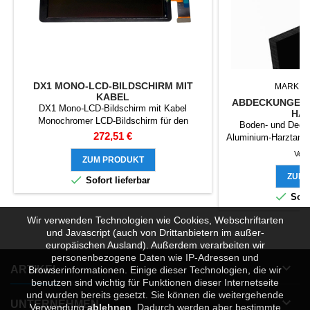
DX1 MONO-LCD-BILDSCHIRM MIT
MARKE:
KABEL
ABDECKUNGEN 
DX1 Mono-LCD-Bildschirm mit Kabel
HA
Monochromer LCD-Bildschirm für den
Boden- und Deck
EPAX DX1 Drucker. DX1 verwendet einen
Preis
272,51 €
Aluminium-Harztank 
6,6-Zoll-4K-Mono-Bildschirm. Enthält: LCD-
schwarz opak 1 P
Von
Bildschirm Bildschirmkabel 1x
ZUM PRODUKT
er
vorgeschnittenes Band (nach der Installation
ZUM 

Sofort lieferbar
um den Bildschirm aufzubringen)

Sofor
Wir verwenden Technologien wie Cookies, Webschriftarten
und Javascript (auch von Drittanbietern im außer-
europäischen Ausland). Außerdem verarbeiten wir
personenbezogene Daten wie IP-Adressen und

ARTIKEL
Browserinformationen. Einige dieser Technologien, die wir
benutzen sind wichtig für Funktionen dieser Internetseite
und wurden bereits gesetzt. Sie können die weitergehende

UNTERNEHMEN
Verwendung
ablehnen
.
Dadurch werden aber bestimmte